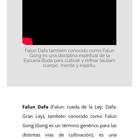
Falun Dafa también conocido como Falun
Gong es una disciplina espiritual de la
Escuela Buda para cultivar y refinar (xiulian)
cuerpo, mente y espíritu.
Falun Dafa
(Falun: rueda de la Ley; Dafa:
Gran Ley), también conocido como Falun
Gong (Gong es un término genérico para las
distintas vías de cultivación),
es una