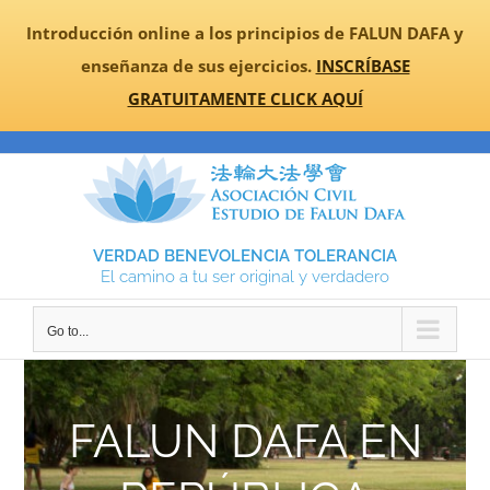
Skip
Introducción online a los principios de FALUN DAFA y
to
enseñanza de sus ejercicios.
INSCRÍBASE
content
GRATUITAMENTE CLICK AQUÍ
VERDAD BENEVOLENCIA TOLERANCIA
El camino a tu ser original y verdadero
Go to...
FALUN DAFA EN