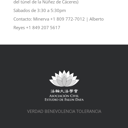
del túnel de la Núñez de Cáceres)
Sábados de 3:30 a 5:30pm
Contacto: Minerva +1 809 772-7012 | Alberto
Reyes +1 849 207 5617
VERDAD BENEVOLENCIA TOLERANCIA