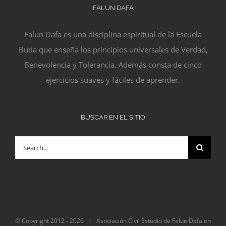
FALUN DAFA
Falun Dafa es una disciplina espiritual de la Escuela
Buda que enseña los principios universales de Verdad,
Benevolencia y Tolerancia. Además consta de cinco
ejercicios suaves y fáciles de aprender.
BUSCAR EN EL SITIO
Search
for:
© Copyright 2012 -
2026 | Asociación Civil Estudio de Falun Dafa en